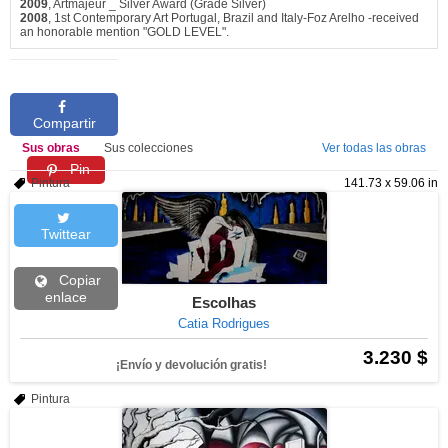
2009
, Artmajeur _ Silver Award (Grade Silver)
2008
, 1st Contemporary Art Portugal, Brazil and Italy-Foz Arelho -received
an honorable mention "GOLD LEVEL".
Compartir
Sus obras
Sus colecciones
Ver todas las obras
Pin
Pintura
141.73 x 59.06 in
Twittear
Copiar
enlace
Escolhas
Catia Rodrigues
3.230 $
¡Envío y devolución gratis!
Pintura