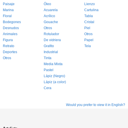
Paisaje
Óleo
Lienzo
Marina
Acuarela
Cartulina
Floral
Acrílico
Tabla
Bodegones
Gouache
Cristal
Desnudos
Otros
Piel
Animales
Rotulador
Otros
Figura
De vidriera
Papel
Retrato
Grafito
Tela
Deportes
Industrial
Otros
Tinta
Media Mixta
Pastel
Lápiz (Negro)
Lápiz (a color)
Cera
Would you prefer to view it in English?