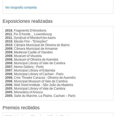
Ver biografía completa
Exposiciones realizadas
2016
, Fragments D\'émotions
2011
, Fio D'Azeite _ Luxembourg
2011
, Syndicat of Mondorf-les-bains
2010
, Mesão Frio - "Emoções"
2010
, Câmara Municipal de Oliveira do Bairro
2009
, Câmara Municipal de Armamar
2009
, Medieval Castle of Vianden
2008
, Museum of Vouzela
2008
, Museum of Oliveira de Azeméis
2008
, Municipal Library of Vale de Cambra
2007
, Atomo Gallery - Porto
2007
, Municipal Library of Estarreja
2006
, Municipal Library of Cachan - Paris
2006
, Cine Theatre Caracas - Oliveira de Azeméis
2006
, Municipal Museum of Vale de Cambra
2006
, Wall Sreet Institute - São João da Madeira
2005
, Municipal Library of Vale de Cambra
2005
, Monastery of Arouca
2005
, Salle du Marche, La Plaine, Cachan – Paris
Premios recibidos